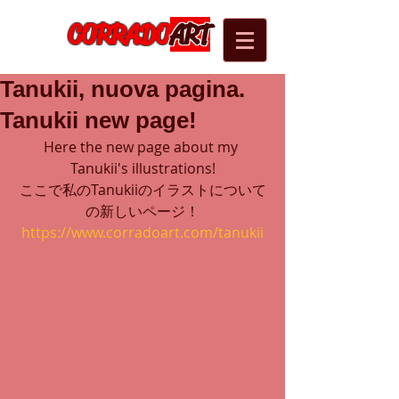
CORRADO
ART
Tanukii, nuova pagina.
Tanukii new page!
Here the new page about my 
Tanukii's illustrations!
ここで私のTanukiiのイラストについて
の新しいページ！
https://www.corradoart.com/tanukii